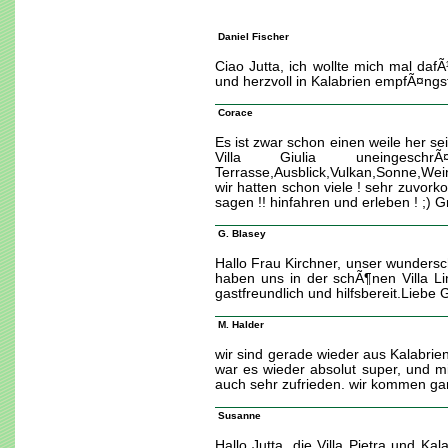
Daniel Fischer
Ciao Jutta, ich wollte mich mal daf
und herzvoll in Kalabrien empfÃ¤ngst
Corace
Es ist zwar schon einen weile her s
Villa Giulia uneingesc
Terrasse,Ausblick,Vulkan,Sonne,Wei
wir hatten schon viele ! sehr zuvork
sagen !! hinfahren und erleben ! ;) Gr
G. Blasey
Hallo Frau Kirchner, unser wundersch
haben uns in der schÃ¶nen Villa L
gastfreundlich und hilfsbereit.Lieb
M. Halder
wir sind gerade wieder aus Kalabrie
war es wieder absolut super, und mi
auch sehr zufrieden. wir kommen gar
Susanne
Hallo Jutta, die Villa Pietra und K