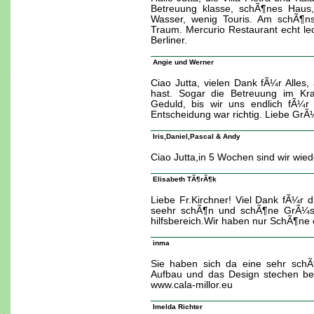
Betreuung klasse, schÃ¶nes Haus
Wasser, wenig Touris. Am schÃ¶ns
Traum. Mercurio Restaurant echt l
Berliner.
Angie und Werner
Ciao Jutta, vielen Dank fÃ¼r Alles,
hast. Sogar die Betreuung im Kr
Geduld, bis wir uns endlich fÃ¼r 
Entscheidung war richtig. Liebe Gr
Iris,Daniel,Pascal & Andy
Ciao Jutta,in 5 Wochen sind wir wiede
Elisabeth TÃ¶rÃ¶k
Liebe Fr.Kirchner! Viel Dank fÃ¼r di
seehr schÃ¶n und schÃ¶ne GrÃ¼ss
hilfsbereich.Wir haben nur SchÃ¶ne
inma
Sie haben sich da eine sehr schÃ¶
Aufbau und das Design stechen be
www.cala-millor.eu
Imelda Richter