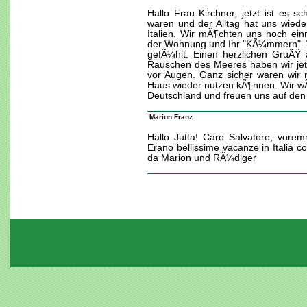
Hallo Frau Kirchner, jetzt ist es 
waren und der Alltag hat uns wied
Italien. Wir mÃ¶chten uns noch ein
der Wohnung und Ihr "KÃ¼mmern". Wir
gefÃ¼hlt. Einen herzlichen GruÃŸ 
Rauschen des Meeres haben wir je
vor Augen. Ganz sicher waren wir n
Haus wieder nutzen kÃ¶nnen. Wir w
Deutschland und freuen uns auf den 
Marion Franz
Hallo Jutta! Caro Salvatore, voremm
Erano bellissime vacanze in Italia c
da Marion und RÃ¼diger