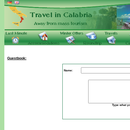
Guestbook:
Name:
Type what y